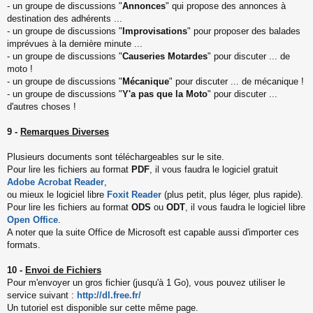
- un groupe de discussions "
Annonces
" qui propose des annonces à
destination des adhérents ...
- un groupe de discussions "
Improvisations
" pour proposer des balades
imprévues à la dernière minute ...
- un groupe de discussions "
Causeries Motardes
" pour discuter ... de
moto !
- un groupe de discussions "
Mécanique
" pour discuter ... de mécanique !
- un groupe de discussions "
Y'a pas que la Moto
" pour discuter ...
d'autres choses !
9 -
Remarques Diverses
Plusieurs documents sont téléchargeables sur le site.
Pour lire les fichiers au format
PDF
, il vous faudra le logiciel gratuit
Adobe Acrobat Reader
,
ou mieux le logiciel libre
Foxit Reader
(plus petit, plus léger, plus rapide).
Pour lire les fichiers au format
ODS
ou
ODT
, il vous faudra le logiciel libre
Open Office
.
A noter que la suite Office de Microsoft est capable aussi d'importer ces
formats.
10 -
Envoi de Fichiers
Pour m'envoyer un gros fichier (jusqu'à 1 Go), vous pouvez utiliser le
service suivant :
http://dl.free.fr/
Un tutoriel est disponible sur cette même page.