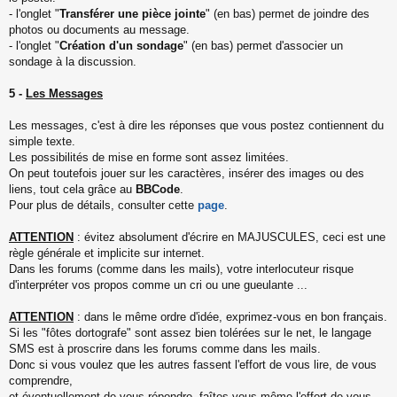
- l'onglet "
Transférer une pièce jointe
" (en bas) permet de joindre des
photos ou documents au message.
- l'onglet "
Création d'un sondage
" (en bas) permet d'associer un
sondage à la discussion.
5 -
Les Messages
Les messages, c'est à dire les réponses que vous postez contiennent du
simple texte.
Les possibilités de mise en forme sont assez limitées.
On peut toutefois jouer sur les caractères, insérer des images ou des
liens, tout cela grâce au
BBCode
.
Pour plus de détails, consulter cette
page
.
ATTENTION
: évitez absolument d'écrire en MAJUSCULES, ceci est une
règle générale et implicite sur internet.
Dans les forums (comme dans les mails), votre interlocuteur risque
d'interpréter vos propos comme un cri ou une gueulante ...
ATTENTION
: dans le même ordre d'idée, exprimez-vous en bon français.
Si les "fôtes dortografe" sont assez bien tolérées sur le net, le langage
SMS est à proscrire dans les forums comme dans les mails.
Donc si vous voulez que les autres fassent l'effort de vous lire, de vous
comprendre,
et éventuellement de vous répondre, faîtes vous-même l'effort de vous