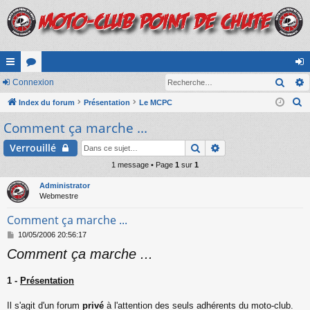
Rech
cc
Connexion
or
on
R
ès
Index du forum
u
Présentation
Le MCPC
ne
e
Comment ça marche ...
ra
m
xi
c
pi
s
on
Rechercher
Recherche avancé
Verrouillé
h
e
de
1 message • Page
1
sur
1
r
Administrator
c
Webmestre
h
Comment ça marche ...
e
M
10/05/2006 20:56:17
r
e
Comment ça marche ...
s
s
a
1 -
Présentation
g
e
Il s'agit d'un forum
privé
à l'attention des seuls adhérents du moto-club.