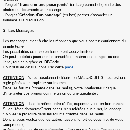
- l'onglet "
Transférer une pièce jointe
" (en bas) permet de joindre des
photos ou documents au message.
- l'onglet "
Création d'un sondage
" (en bas) permet d'associer un
sondage à la discussion.
5 -
Les Messages
Les messages, c'est à dire les réponses que vous postez contiennent du
simple texte.
Les possibilités de mise en forme sont assez limitées.
On peut toutefois jouer sur les caractères, insérer des images ou des
liens, tout cela grâce au
BBCode
.
Pour plus de détails, consulter cette
page
.
ATTENTION
: évitez absolument d'écrire en MAJUSCULES, ceci est une
règle générale et implicite sur internet.
Dans les forums (comme dans les mails), votre interlocuteur risque
d'interpréter vos propos comme un cri ou une gueulante ...
ATTENTION
: dans le même ordre d'idée, exprimez-vous en bon français.
Si les "fôtes dortografe" sont assez bien tolérées sur le net, le langage
SMS est à proscrire dans les forums comme dans les mails.
Donc si vous voulez que les autres fassent l'effort de vous lire, de vous
comprendre,
et éventuellement de vous répondre, faîtes vous-même l'effort de vous