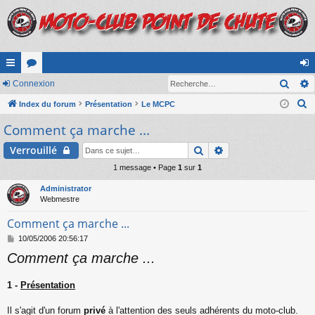
Rech
cc
Connexion
or
on
R
ès
Index du forum
u
Présentation
Le MCPC
ne
e
Comment ça marche ...
ra
m
xi
c
pi
s
on
Rechercher
Recherche avancé
Verrouillé
h
e
de
1 message • Page
1
sur
1
r
Administrator
c
Webmestre
h
Comment ça marche ...
e
M
10/05/2006 20:56:17
r
e
Comment ça marche ...
s
s
a
1 -
Présentation
g
e
Il s'agit d'un forum
privé
à l'attention des seuls adhérents du moto-club.