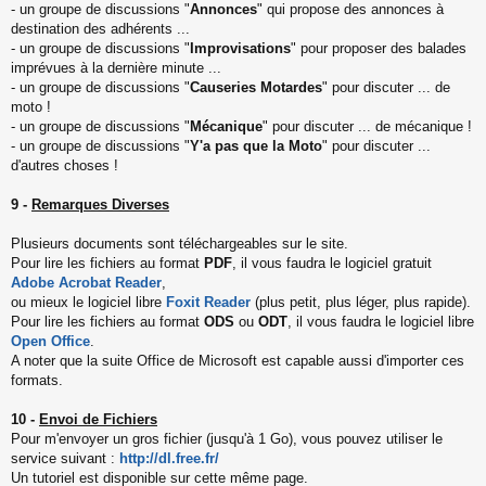
- un groupe de discussions "
Annonces
" qui propose des annonces à
destination des adhérents ...
- un groupe de discussions "
Improvisations
" pour proposer des balades
imprévues à la dernière minute ...
- un groupe de discussions "
Causeries Motardes
" pour discuter ... de
moto !
- un groupe de discussions "
Mécanique
" pour discuter ... de mécanique !
- un groupe de discussions "
Y'a pas que la Moto
" pour discuter ...
d'autres choses !
9 -
Remarques Diverses
Plusieurs documents sont téléchargeables sur le site.
Pour lire les fichiers au format
PDF
, il vous faudra le logiciel gratuit
Adobe Acrobat Reader
,
ou mieux le logiciel libre
Foxit Reader
(plus petit, plus léger, plus rapide).
Pour lire les fichiers au format
ODS
ou
ODT
, il vous faudra le logiciel libre
Open Office
.
A noter que la suite Office de Microsoft est capable aussi d'importer ces
formats.
10 -
Envoi de Fichiers
Pour m'envoyer un gros fichier (jusqu'à 1 Go), vous pouvez utiliser le
service suivant :
http://dl.free.fr/
Un tutoriel est disponible sur cette même page.