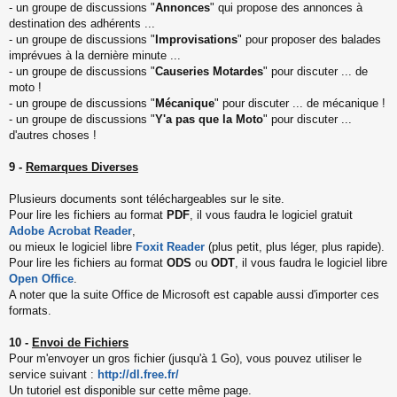
- un groupe de discussions "
Annonces
" qui propose des annonces à
destination des adhérents ...
- un groupe de discussions "
Improvisations
" pour proposer des balades
imprévues à la dernière minute ...
- un groupe de discussions "
Causeries Motardes
" pour discuter ... de
moto !
- un groupe de discussions "
Mécanique
" pour discuter ... de mécanique !
- un groupe de discussions "
Y'a pas que la Moto
" pour discuter ...
d'autres choses !
9 -
Remarques Diverses
Plusieurs documents sont téléchargeables sur le site.
Pour lire les fichiers au format
PDF
, il vous faudra le logiciel gratuit
Adobe Acrobat Reader
,
ou mieux le logiciel libre
Foxit Reader
(plus petit, plus léger, plus rapide).
Pour lire les fichiers au format
ODS
ou
ODT
, il vous faudra le logiciel libre
Open Office
.
A noter que la suite Office de Microsoft est capable aussi d'importer ces
formats.
10 -
Envoi de Fichiers
Pour m'envoyer un gros fichier (jusqu'à 1 Go), vous pouvez utiliser le
service suivant :
http://dl.free.fr/
Un tutoriel est disponible sur cette même page.