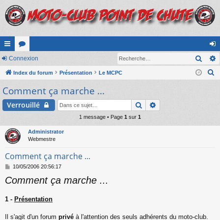
Rech
cc
Connexion
or
on
R
ès
Index du forum
u
Présentation
Le MCPC
ne
e
Comment ça marche ...
ra
m
xi
c
pi
s
on
Rechercher
Recherche avancé
Verrouillé
h
e
de
1 message • Page
1
sur
1
r
Administrator
c
Webmestre
h
Comment ça marche ...
e
M
10/05/2006 20:56:17
r
e
Comment ça marche ...
s
s
a
1 -
Présentation
g
e
Il s'agit d'un forum
privé
à l'attention des seuls adhérents du moto-club.