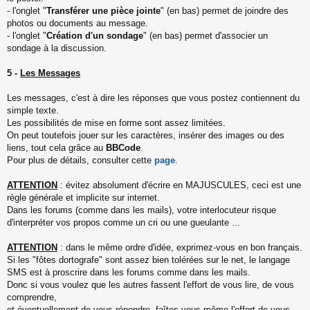
- l'onglet "
Transférer une pièce jointe
" (en bas) permet de joindre des
photos ou documents au message.
- l'onglet "
Création d'un sondage
" (en bas) permet d'associer un
sondage à la discussion.
5 -
Les Messages
Les messages, c'est à dire les réponses que vous postez contiennent du
simple texte.
Les possibilités de mise en forme sont assez limitées.
On peut toutefois jouer sur les caractères, insérer des images ou des
liens, tout cela grâce au
BBCode
.
Pour plus de détails, consulter cette
page
.
ATTENTION
: évitez absolument d'écrire en MAJUSCULES, ceci est une
règle générale et implicite sur internet.
Dans les forums (comme dans les mails), votre interlocuteur risque
d'interpréter vos propos comme un cri ou une gueulante ...
ATTENTION
: dans le même ordre d'idée, exprimez-vous en bon français.
Si les "fôtes dortografe" sont assez bien tolérées sur le net, le langage
SMS est à proscrire dans les forums comme dans les mails.
Donc si vous voulez que les autres fassent l'effort de vous lire, de vous
comprendre,
et éventuellement de vous répondre, faîtes vous-même l'effort de vous